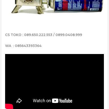
CS TOKO : 089.650.222.553 / 0899.0408.999
WA : 085643393364